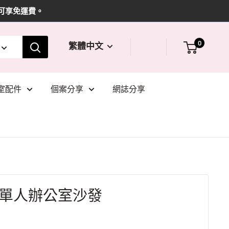
即可享免運費。
0
繁體中文
室配件
個案分享
網誌分享
ttro 單人辦公室沙發